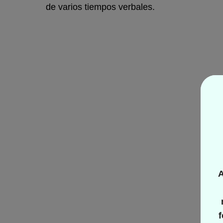
de varios tiempos verbales.
A
f