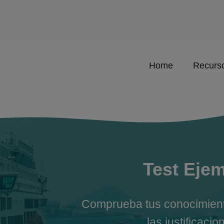
Home
Recurso
Test Ejem
Comprueba tus conocimiento
las justificac