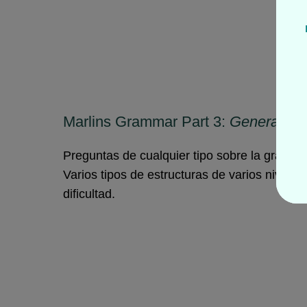
Marlins Grammar Part 3:
General G
Preguntas de cualquier tipo sobre la gramáti
Varios tipos de estructuras de varios niveles
dificultad.