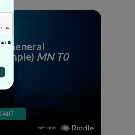
inos &