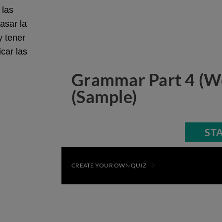
 las
asar la
y tener
car las