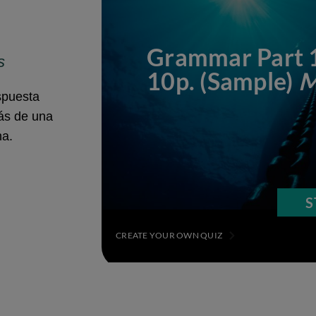
s
spuesta
ás de una
na.