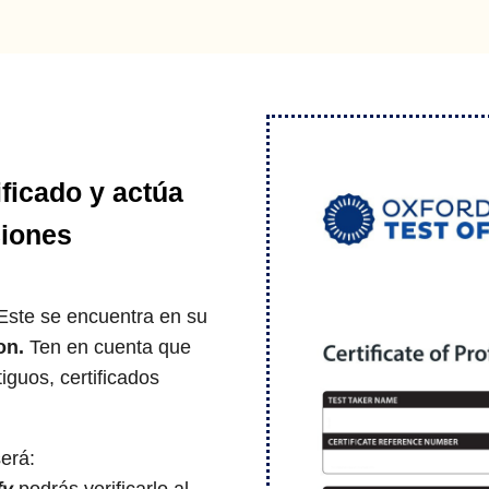
ificado y actúa
ciones
 Este se encuentra en su
on.
Ten en cuenta que
tiguos, certificados
será:
fy
podrás verificarlo al