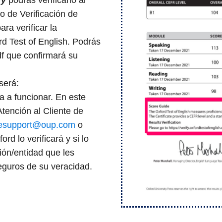
o de Verificación de
ra verificar la
rd Test of English. Podrás
f que confirmará su
 será:
a a funcionar. En este
tención al Cliente de
esupport@oup.com
o
rd lo verificará y si lo
ción/entidad que les
eguros de su veracidad.